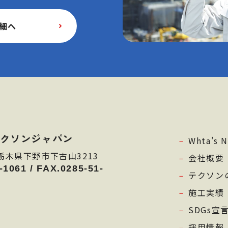
細へ
クソンジャパン
Whta's 
2 栃木県下野市下古山3213
会社概要
-1061
/
FAX.0285-51-
テクソン
施工実績
SDGs宣
採用情報